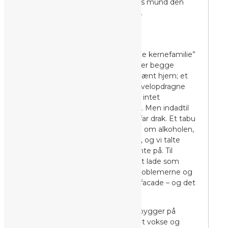
ord, der var kommet ud af hans mund den
sidste time. Jeg var overbevist.
MÆLKEBØTTEBARN
Jeg er vokset op i den “perfekte kernefamilie”
– udadtil. Med en mor og far, der begge
havde gode jobs, i et rent og pænt hjem; et
parcelhus på en stille villavej, 2 velopdragne
børn, der var dygtige i skolen – intet
“unormalt” at bemærke udefra. Men indadtil
var sandheden en anden. Min far drak. Et tabu
vi aldrig talte om. Vi talte aldrig om alkoholen,
vi talte aldrig om alt det svære, og vi talte
aldrig om følelserne vi alle gemte på. Til
gengæld var vi rigtig gode til at lade som
ingenting, til at lyve os ud af problemerne og
til at gemme det hele bag en facade – og det
forblev jeg god til.
Begrebet “mælkebøttebarn”, bygger på
mælkebøtteplantens evne til at vokse og