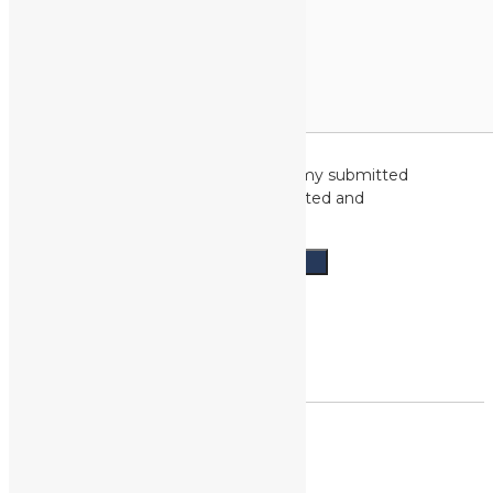
GDPR
*
I consent to my submitted
data being collected and
stored
ÅBNINGSTIDER