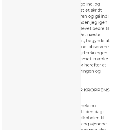
hvor jeg turde åbne døren, kigge ind, og
lukke den igen. I dag er jeg nået et skridt
længere. I dag tør jeg åbne døren og gå ind i
rummet og stå lidt og kigge, inden jeg igen
går ud. Det svarer til at jeg er blevet bedre til
at tage de dybe indåndinger. Det næste
skridt er at turde være i rummet, begynde at
sanse rummet, mærke væggene, observere
loftet osv. – dvs. turde blive i vejrtrækningen
inden jeg giver slip, mærke rummet, mærke
følelserne, mærke mig selv – for herefter at
turde give helt slip på vejrtrækningen og
rummet.
NÅR BODYRESTART BLIVER KROPPENS
REDNING
Med en krop i bedring, gik det hele nu
egentlig meget godt – lige indtil den dag i
maj i 2016, hvor min far valgte alkoholen til.
Min familie lukkede endnu engang øjenene