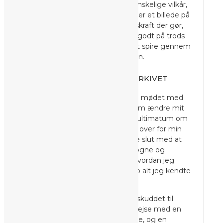
blomstre under selv meget vanskelige vilkår,
til at spire igennem asfalt. Det er et billede på
den ukuelighed og modstandskraft der gør,
at nogle mennesker klarer sig godt på trods
af deres livsbetingelser. Men at spire gennem
asfalt sætter sine spor i kroppen.
EN REJSE MOD FØLELSESARKIVET
Jeg havde 6 måneder forinden mødet med
Michael, taget en beslutning om ændre mit
liv. Jeg havde stillet min far et ultimatum om
0 alkohol og havde og sagt fra over for min
far og familien. Det skulle være slut med at
leve et liv gemt bag facader, løgne og
skuespil, men jeg vidste ikke hvordan jeg
kom videre herfra, for det var jo alt jeg kendte
til – det var tabu.
Mødet med Michael blev startskuddet til
lang, men fantastisk rejse. En rejse med en
masse udvikling, selverkendelse, og en