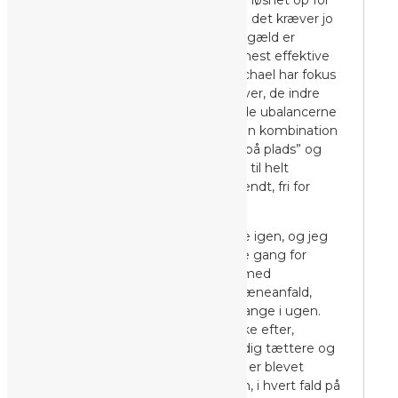
andet – det handler jo om at få løsnet op for
spændingerne og smerten, og det kræver jo
at man behandler dem. Til gengæld er
behandlingen det bedste og mest effektive
jeg nogensinde har prøvet. Michael har fokus
på led, muskler, åndedræt, nerver, de indre
organer, og kredsløb for at finde ubalancerne
i min krop. Min behandling er en kombination
af massage, led der knækkes “på plads” og
terapi – og følelsen bagefter er til helt
fantastisk. Kroppen føles afspændt, fri for
smerte og virkeligt lettet.
Min krop bliver langsomt bedre igen, og jeg
mærker tydeligt fremskridtene gang for
gang. Jeg døjer ikke længere med
spændingshovedpine og migræneanfald,
hvilket ellers var tilfældet 1-2 gange i ugen.
Jeg er blevet bedre til at mærke efter,
mærke mig selv og rykker stadig tættere og
tættere på følelsesarkivet. Jeg er blevet
bedre til at give slip på kroppen, i hvert fald på