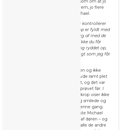
trække vejret – og det var ligesom om at jo
længere behandlingen skred frem, jo flere
udfordringer konstaterede Michael.
”Du er så kontrollerende, at du kontrollerer
din egen vejrtrækning. Din krop er fyldt med
spændinger. Jeg kan hjælpe dig af med de
fysiske spændinger, men hvis ikke du får
kontakt med dit følelsesarkiv og ryddet op,
vil de komme igen ligeså hurtigt som jeg får
bugt med dem”
Jeg var lidt i chok over beskeden og ikke
mindst alle de ting, Michael havde ramt plet
på. En følelse af at være blottet, og det var
ikke rart – det havde jeg aldrig prøvet før. I
situationen græd jeg ikke. Min krop viser ikke
følelser og slet ikke tårer, så jeg smilede og
sagde pænt farvel og tak for denne gang.
Smilet som facade, var det sidste Michael
konstaterede inden jeg gik ud af døren – og
det var ikke mindre sandt end alle de andre