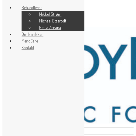
Behandlerne
Mikkel Strøm
Skip to content
Michael Etzerodt
Nenia Zenana
Om klinikken
MenoCare
Kontakt
ONLINE BOOKING