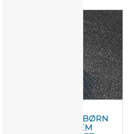
MÆLKEBØTTEBØRN
SPIRER GENNEM