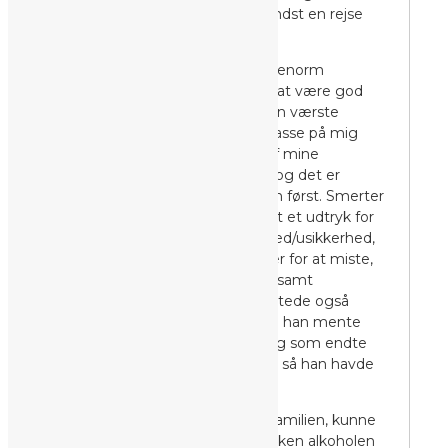
masse oprydning – og ikke mindst en rejse
mod det der følelsesarkiv.
Jeg har altid kæmpet med en enorm
usikkerhed, en følelse af aldrig at være god
nok, og jeg har været min egen værste
fjende når det kommer til at passe på mig
selv og min krop. En stor del af mine
spændinger sidder i min lænd og det er
oftest her jeg mærker smerten først. Smerter
og ubalancer i lænden er oftest et udtryk for
overlevelse, følelsen af sikkerhed/usikkerhed,
angsten for at blive svigtet eller for at miste,
krav/ forventninger til dig selv, samt
egenomsorg – og Michael startede også
med at behandle lænden, som han mente
var et godt “udgangspunkt”, og som endte
med at være både gul og blå – så han havde
nok ret 😉
Selvom der nu var 0 alhohol i familien, kunne
vi stadig ikke tale om det, hverken alkoholen