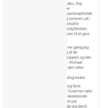
eller følelserne. Det forblev et tabu. Jeg
startede hos en psykolog og var
efterfølgende igennem et gruppeterapiforløb
hos TUBA. Jeg fik ryddet op og sorteret ud i
bagagen parallelt med, at jeg forsatte
behandlingerne hos Michael/ BodyRestart,
som arbejdede med at få kroppen til at give
slip på alle smerterne.
Jeg bliver altid lige fascineret hver gang jeg
er hos Michael/BodyRestart og af de
paralleller han drager mellem kroppen og det
psykiske – de rammer altid plet. Michael
forklarer oftest i billedsprog og det virker
rigtigt godt for mig til at forstå
sammenhængen og min udvikling bedre.
Mit følelsesarkiv er et rum. Da jeg først
mødte Michael, anede jeg ikke hvad han talte
om, jeg anede ikke at det rum eksisterede.
Jeg trak kun vejret halvt. Efter et par
behandlinger hos Michael, nåede jeg dertil,