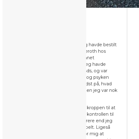
vitamintilskud
DET FØRSTE MØDE MED
BODYRESTART
Det var en dag i maj i 2013. Jeg havde bestilt
en prøvetime hos Michael Etzeroth hos
BodyRestart. Michael er uddannet
kropsterapeut ved Body-sds. Jeg havde
engang læst noget om body-sds, og var
nysgerrig på hvordan kroppen og psyken
hænger sammen, og ikke mindst på, hvad
Michael kunne “se” om mig, men jeg var nok
også lidt skeptisk omkring det.
Den første udfordring var at få kroppen til at
slappe af, give slip og overlade kontrollen til
Michael. Det var åbenbart sværere end jeg
troede og det lød ellers så simpelt. Ligeså
svært var det åbenbart også for mig at