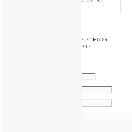
på
www.mælkebøttebarn.dk
og læs med.
FORESPØRGSEL
Har du spørgsmål, ønsker eller andet? Så
udfyld formularen nedenfor, og vi
kontakter dig hurtigst muligt.
Navn
*
E-mail
*
Telefon
*
Evt. besked