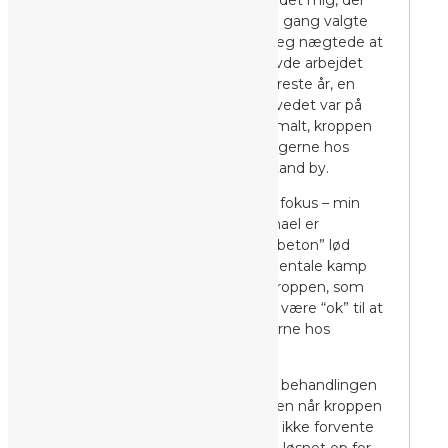
for problemet og pludselig var det mig, der
var “forkert”, fordi jeg for første gang valgte
mig selv og mit liv til, og fordi jeg nægtede at
smide alt det væk, som jeg havde arbejdet
for/med. 2016 blev mit livs sværeste år, en
lang sej mental kamp, hvor hovedet var på
overarbejde, overskuddet minimalt, kroppen
sat i baggrunden og behandlingerne hos
Michael/ BodyRestart sat på stand by.
2017 er året hvor der kun er ét fokus – min
krop. Behandlingerne hos Michael er
genoptaget. “Din krop er som beton” lød
beskeden denne gang. Den mentale kamp
sidste år satte tydelige spor i kroppen, som
på syv måneder var gået fra at være “ok” til at
være “beton” – så behandlingerne hos
Michael blev intensiveret.
Jeg ville lyve, hvis jeg sagde at behandlingen
ikke gør ondt – det gør den. Men når kroppen
er som beton, så kan jeg heller ikke forvente