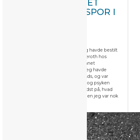
ASFALT – OG DET
SÆTTER SINE SPOR I
KROPPEN
Det var en dag i maj i 2013. Jeg havde bestilt
en prøvetime hos Michael Etzeroth hos
BodyRestart. Michael er uddannet
kropsterapeut ved Body-sds. Jeg havde
engang læst noget om body-sds, og var
nysgerrig på hvordan kroppen og psyken
hænger sammen, og ikke mindst på, hvad
Michael kunne “se” om mig, men jeg var nok
også lidt skeptisk omkring det.