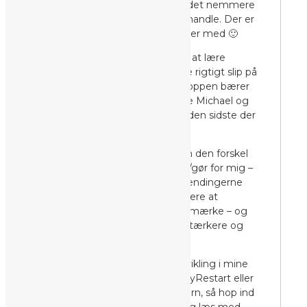
enkelte områder – hvilket gør det nemmere
og hurtigere for Michael at behandle. Der er
dog stadig områder “vi” kæmper med 🙂
Jeg kæmper også stadig med at lære
vejrtrækningen – at kunne give rigtigt slip på
mine udåndinger og alt det kroppen bærer
på – men jeg tror også, at både Michael og
jeg er enige om at det nok er den sidste der
“falder på plads” 🙂
Jeg er ikke et sekund i tvivl om den forskel
Michael/BodyRestart har gjort/gør for mig –
jeg mærker den hver dag. Spændingerne
bliver mindre, tankerne nemmere at
håndtere, følelserne lettere at mærke – og
jeg bliver bedre til at være et stærkere og
mere frit jeg.
Hvis du vil følge med i min udvikling i mine
behandlinger hos Michael/BodyRestart eller
bare i livet som mælkebøttebarn, så hop ind