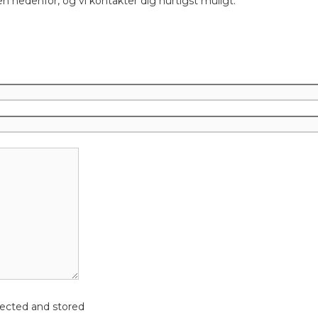
n nedenfor, og vi kontakter dig hurtigst muligt.
lected and stored