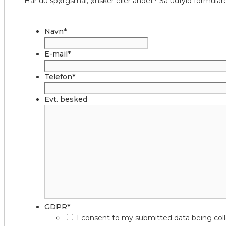
Har du spørgsmål, ønsker eller andet? Så udfyld formulare
Navn
*
E-mail
*
Telefon
*
Evt. besked
GDPR
*
I consent to my submitted data being col